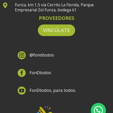
Funza, km 1,5 vía Cerrito La Florida, Parque

Empresarial Zol Funza, bodega k1
PROVEEDORES
VINCÚLATE

@fondtodos

FonDtodos

FonDtodos, para todos.