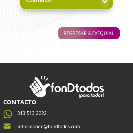
Contacto
REGRESAR A EXEQUIAL
CONTACTO

313 513 2222

informacion@fondtodos.com