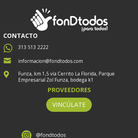
CONTACTO

313 513 2222

informacion@fondtodos.com
Funza, km 1,5 vía Cerrito La Florida, Parque

Empresarial Zol Funza, bodega k1
PROVEEDORES
VINCÚLATE

@fondtodos